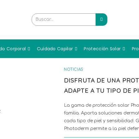
Buscar...
do Corporal
Cuidado Capilar
Protección Solar
Pr
NOTICIAS
DISFRUTA DE UNA PROT
ADAPTE A TU TIPO DE P
La gama de protección solar Ph
2
familia. Aporta soluciones derma
cada tipo de piel y sensibilidad
Photoderm permite a la piel defen