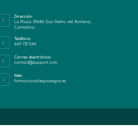
Dirección:
La Plaza 39686 San Pedro del Romeral,
Cantabria
Teléfono:
669 731 546
Correo electrónico:
contact@support.com
Web:
farmaciavallespasiegos.es