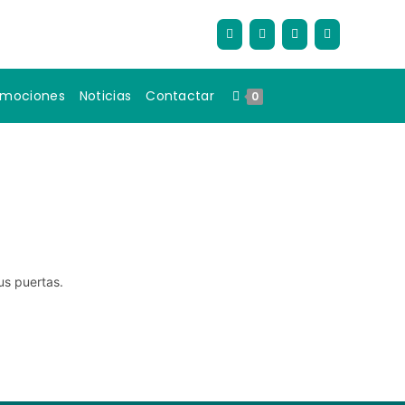
omociones
Noticias
Contactar
0
us puertas.