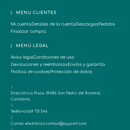
MENU CLIENTES
Mi cuenta
Detalles de la cuenta
Descargas
Pedidos
Finalizar compra
MENÚ LEGAL
Aviso legal
Condiciones de uso
Devoluciones y reembolsos
Envíos y garantía
Política de cookies
Protección de datos
Dirección:
La Plaza 39686 San Pedro del Romeral,
Cantabria
Teléfono:
669 731 546
Correo electrónico:
contact@support.com
Se