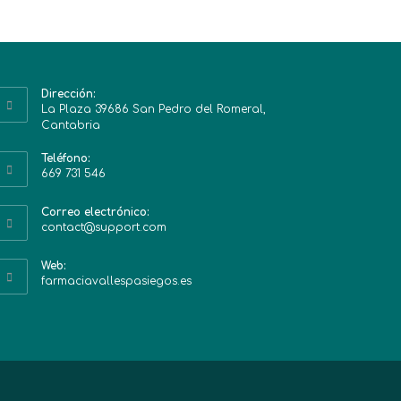
Dirección:
La Plaza 39686 San Pedro del Romeral,
Cantabria
Teléfono:
669 731 546
Correo electrónico:
contact@support.com
Web:
farmaciavallespasiegos.es