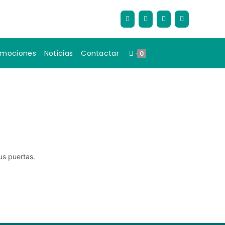
omociones
Noticias
Contactar
0
us puertas.