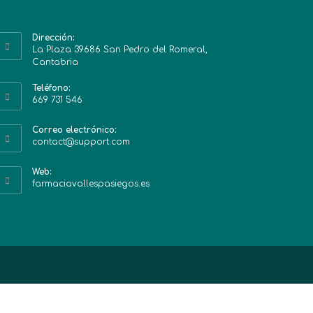
Dirección:
La Plaza 39686 San Pedro del Romeral,
Cantabria
Teléfono:
669 731 546
Correo electrónico:
contact@support.com
Web:
farmaciavallespasiegos.es