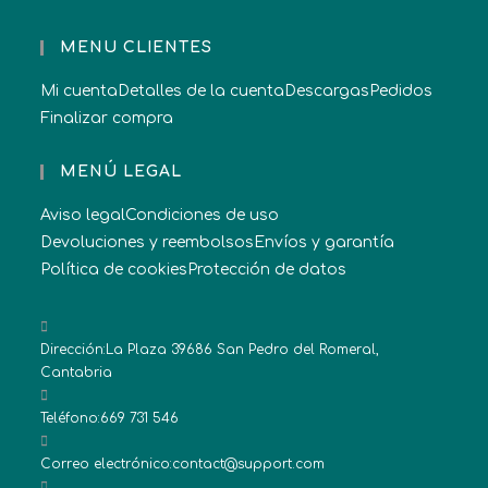
MENU CLIENTES
Mi cuenta
Detalles de la cuenta
Descargas
Pedidos
Finalizar compra
MENÚ LEGAL
Aviso legal
Condiciones de uso
Devoluciones y reembolsos
Envíos y garantía
Política de cookies
Protección de datos
Dirección:
La Plaza 39686 San Pedro del Romeral,
Cantabria
Teléfono:
669 731 546
Correo electrónico:
contact@support.com