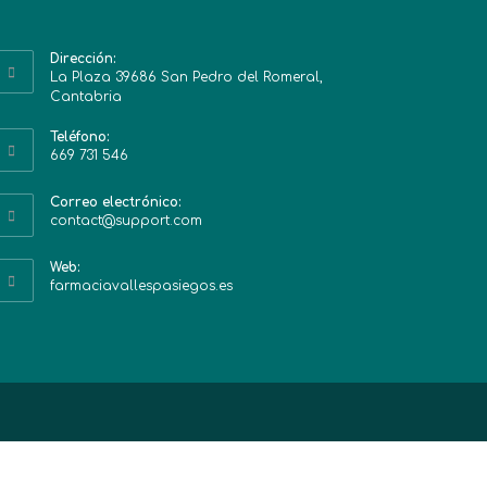
Dirección:
La Plaza 39686 San Pedro del Romeral,
Cantabria
Teléfono:
669 731 546
Correo electrónico:
contact@support.com
Web:
farmaciavallespasiegos.es