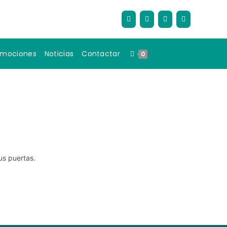
omociones
Noticias
Contactar
0
us puertas.