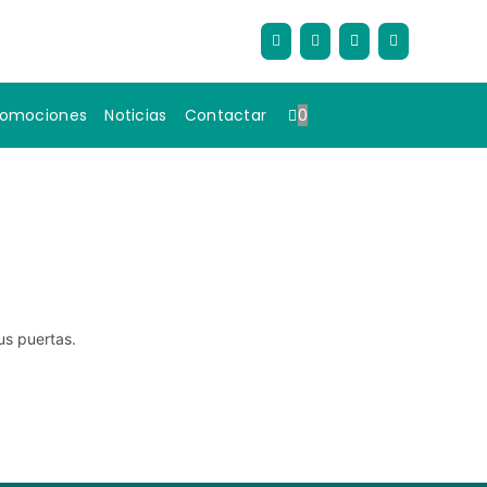
romociones
Noticias
Contactar
0
us puertas.