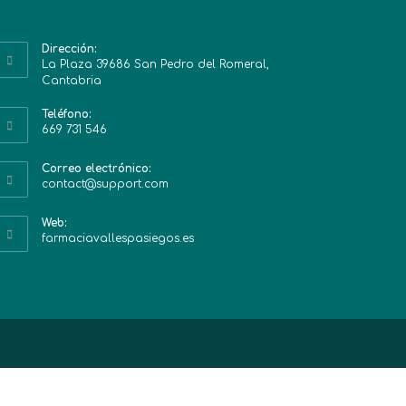
Dirección:
La Plaza 39686 San Pedro del Romeral,
Cantabria
Teléfono:
669 731 546
Correo electrónico:
contact@support.com
Web:
farmaciavallespasiegos.es