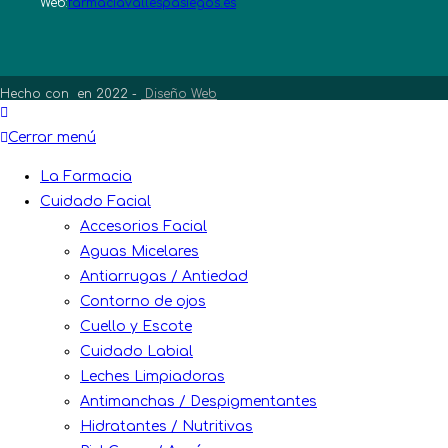
en
Web:
farmaciavallespasiegos.es
tu
aplicación
Hecho con
en 2022 -
Diseño Web
Cerrar menú
La Farmacia
Cuidado Facial
Accesorios Facial
Aguas Micelares
Antiarrugas / Antiedad
Contorno de ojos
Cuello y Escote
Cuidado Labial
Leches Limpiadoras
Antimanchas / Despigmentantes
Hidratantes / Nutritivas