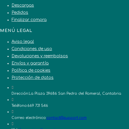
Descargas
Pedidos
Finalizar compra
MENÚ LEGAL
Aviso legal
Condiciones de uso
Devoluciones y reembolsos
Envíos y garantía
Política de cookies
Protección de datos
Dirección:
La Plaza 39686 San Pedro del Romeral, Cantabria
Teléfono:
669 731 546
Se
Correo electrónico:
contact@support.com
abre