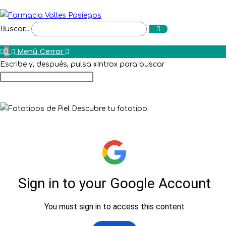
Ir
al
Enviar
Buscar...
contenido
la
búsqueda
0
Menú
Cerrar
Escribe y, después, pulsa «Intro» para buscar