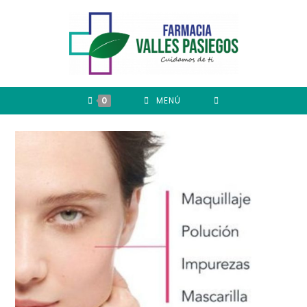
0
MENÚ