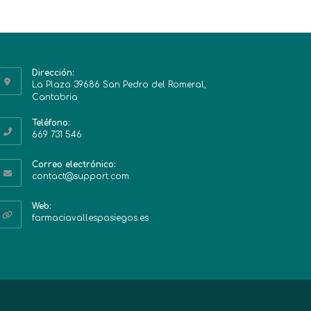
Dirección:
La Plaza 39686 San Pedro del Romeral,
Cantabria
Teléfono:
669 731 546
Correo electrónico:
contact@support.com
Web:
farmaciavallespasiegos.es