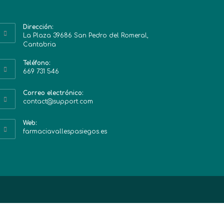
Dirección:
La Plaza 39686 San Pedro del Romeral,
Cantabria
Teléfono:
669 731 546
Correo electrónico:
contact@support.com
Web:
farmaciavallespasiegos.es