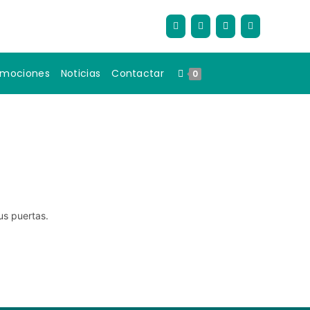
omociones
Noticias
Contactar
0
us puertas.