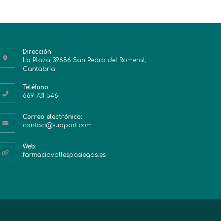
Dirección:
La Plaza 39686 San Pedro del Romeral,
Cantabria
Teléfono:
669 731 546
Correo electrónico:
contact@support.com
Web:
farmaciavallespasiegos.es