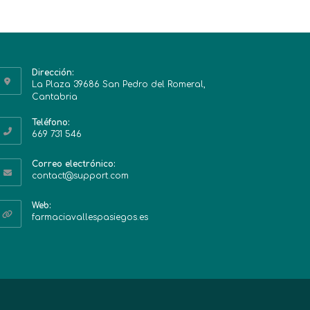
Dirección:
La Plaza 39686 San Pedro del Romeral,
Cantabria
Teléfono:
669 731 546
Correo electrónico:
contact@support.com
Web:
farmaciavallespasiegos.es