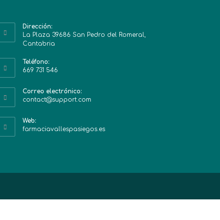
Dirección:
La Plaza 39686 San Pedro del Romeral,
Cantabria
Teléfono:
669 731 546
Correo electrónico:
contact@support.com
Web:
farmaciavallespasiegos.es