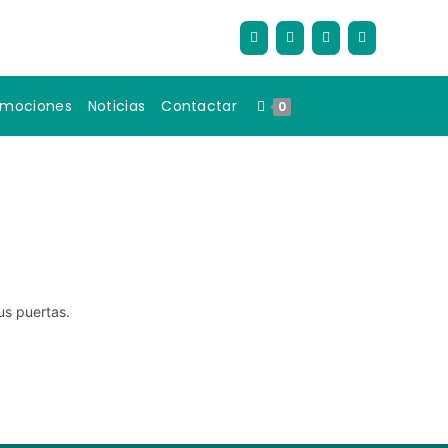
omociones
Noticias
Contactar
0
us puertas.